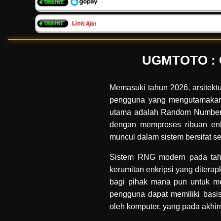
UGMTOTO : Ca
Memasuki tahun 2026, arsitektu
pengguna yang mengutamakan 
utama adalah Random Number Ge
dengan memproses ribuan enkr
muncul dalam sistem bersifat s
Sistem RNG modern pada tahu
kerumitan enkripsi yang ditera
bagi pihak mana pun untuk mel
pengguna dapat memiliki basis
oleh komputer, yang pada akhi