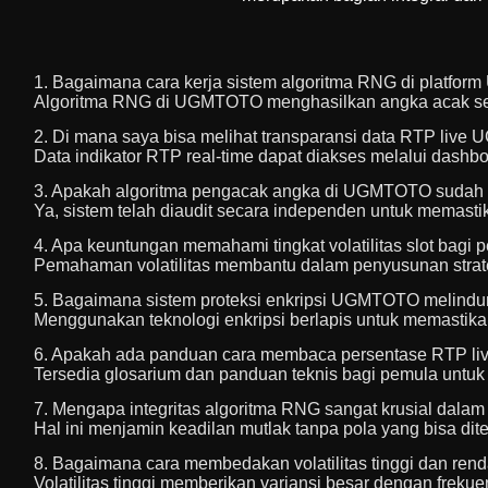
1. Bagaimana cara kerja sistem algoritma RNG di platf
Algoritma RNG di UGMTOTO menghasilkan angka acak setiap
2. Di mana saya bisa melihat transparansi data RTP liv
Data indikator RTP real-time dapat diakses melalui dashb
3. Apakah algoritma pengacak angka di UGMTOTO sudah 
Ya, sistem telah diaudit secara independen untuk memastik
4. Apa keuntungan memahami tingkat volatilitas slot b
Pemahaman volatilitas membantu dalam penyusunan strate
5. Bagaimana sistem proteksi enkripsi UGMTOTO melindun
Menggunakan teknologi enkripsi berlapis untuk memastikan 
6. Apakah ada panduan cara membaca persentase RTP l
Tersedia glosarium dan panduan teknis bagi pemula untuk 
7. Mengapa integritas algoritma RNG sangat krusial dalam 
Hal ini menjamin keadilan mutlak tanpa pola yang bisa d
8. Bagaimana cara membedakan volatilitas tinggi dan re
Volatilitas tinggi memberikan variansi besar dengan frekue