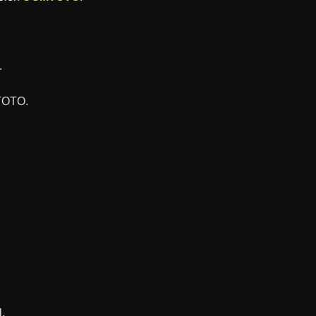
.
MTOTO.
.