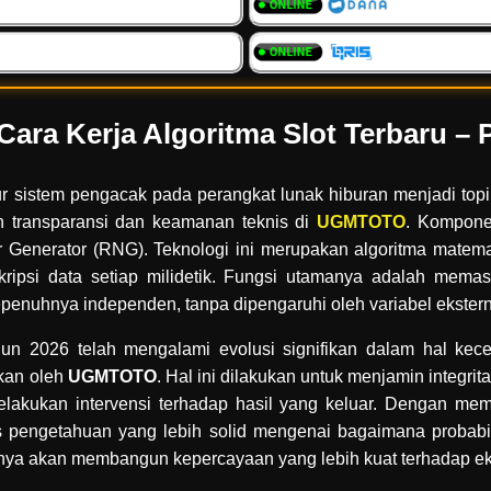
ra Kerja Algoritma Slot Terbaru –
r sistem pengacak pada perangkat lunak hiburan menjadi topi
transparansi dan keamanan teknis di
UGMTOTO
. Kompone
nerator (RNG). Teknologi ini merupakan algoritma matemati
ipsi data setiap milidetik. Fungsi utamanya adalah memas
epenuhnya independen, tanpa dipengaruhi oleh variabel ekstern
n 2026 telah mengalami evolusi signifikan dalam hal kece
pkan oleh
UGMTOTO
. Hal ini dilakukan untuk menjamin integrit
akukan intervensi terhadap hasil yang keluar. Dengan mema
 pengetahuan yang lebih solid mengenai bagaimana probabil
rnya akan membangun kepercayaan yang lebih kuat terhadap eko