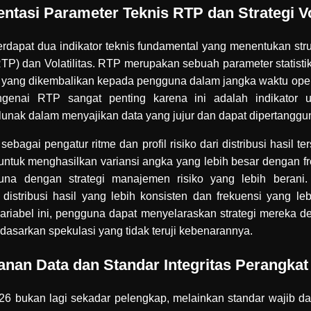
ntasi Parameter Teknis RTP dan Strategi Vol
rdapat dua indikator teknis fundamental yang menentukan stru
r (RTP) dan Volatilitas. RTP merupakan sebuah parameter statis
nilai yang dikembalikan kepada pengguna dalam jangka waktu ope
enai RTP sangat penting karena ini adalah indikator u
lunak dalam menyajikan data yang jujur dan dapat dipertanggu
n sebagai pengatur ritme dan profil risiko dari distribusi hasil t
ntuk menghasilkan variansi angka yang lebih besar dengan fr
a dengan strategi manajemen risiko yang lebih berani. S
distribusi hasil yang lebih konsisten dan frekuensi yang leb
iabel ini, pengguna dapat menyelaraskan strategi mereka den
dasarkan spekulasi yang tidak teruji kebenarannya.
nan Data dan Standar Integritas Perangkat
 bukan lagi sekadar pelengkap, melainkan standar wajib dala