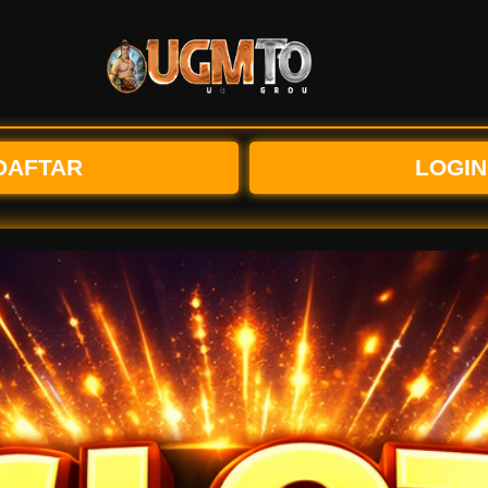
DAFTAR
LOGIN